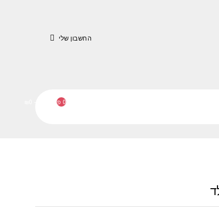
החשבון שלי
0 פריט(ים) - ₪0
ד