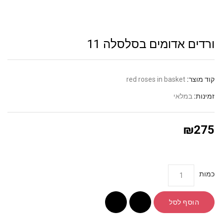
דים אדומים בסלסלה 11
 מוצר:
red roses in basket
נות:
במלאי
₪2
ת
הוסף לסל