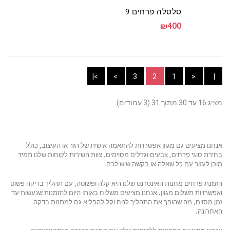
סלסלה פרחים 9
₪400
>|
>
3
2
1
<
ך 31 (3 עמודים)
נו מציעים גם מגוון אפשרויות להתאמה אישית של הזר או העיצוב, כולל
רת סוגי פרחים, צבעים וגדלים מסוימים. צוות השירות לקוחות שלנו תמיד
ן לעזור עם כל שאלה או בקשה שיש לכם
.
נת פרחים מחנות האינטרנט שלנו היא קלה ופשוטה, עם תהליך בדיקה פשוט
שרויות תשלום מגוון. אנחנו מציעים משלוח באותו היום להזמנות שנעשות עד
 מסוים, מה שהופך את התהליך לנוח וקל להפליא גם למתנות בדקה
רונה
.