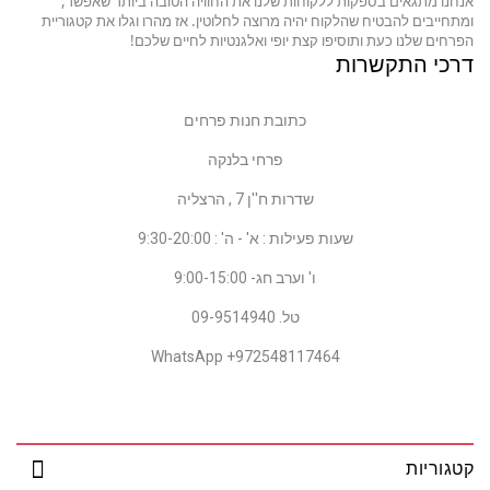
נו מתגאים בספקות ללקוחות שלנו את החוויה הטובה ביותר שאפשר,
חייבים להבטיח שהלקוח יהיה מרוצה לחלוטין. אז מהרו וגלו את קטגוריית
חים שלנו כעת ותוסיפו קצת יופי ואלגנטיות לחיים שלכם
!
כי התקשרות
כתובת חנות פרחים
פרחי בלנקה
שדרות ח''ן 7 , הרצליה
שעות פעילות : א' - ה' : 9:30-20:00
ו' וערב חג- 9:00-15:00
טל. 09-9514940
WhatsApp +972548117464
וריות